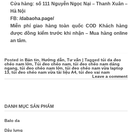
Cửa hàng: số 111 Nguyễn Ngọc Nại – Thanh Xuân –
Hà Nội
FB:
/dabaoha.page/
Miễn phí giao hàng toàn quốc COD Khách hàng
được đồng kiểm trước khi nhận – Mua hàng online
an tâm.
Posted in
Bản tin
,
Hướng dẫn
,
Tư vấn
|
Tagged
túi da đeo
chéo nam lớn
,
Túi đeo chéo nam
,
túi đeo chéo nam dáng
ngang
,
túi đeo chéo nam lớn
,
túi đeo chéo nam vừa laptop
13
,
túi đeo chéo nam vừa tài liệu A4
,
túi đeo vai nam
Leave a comment
DANH MỤC SẢN PHẨM
Balo da
Dây lưng