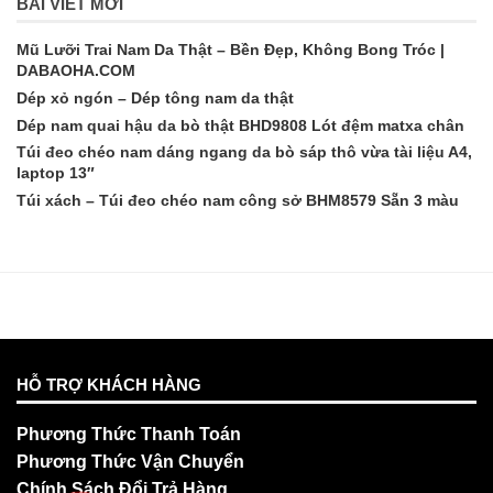
BÀI VIẾT MỚI
Mũ Lưỡi Trai Nam Da Thật – Bền Đẹp, Không Bong Tróc |
DABAOHA.COM
Dép xỏ ngón – Dép tông nam da thật
Dép nam quai hậu da bò thật BHD9808 Lót đệm matxa chân
Túi đeo chéo nam dáng ngang da bò sáp thô vừa tài liệu A4,
laptop 13″
Túi xách – Túi đeo chéo nam công sở BHM8579 Sẵn 3 màu
HỖ TRỢ KHÁCH HÀNG
Phương Thức Thanh Toán
Phương Thức Vận Chuyển
Chính Sách Đổi Trả Hàng