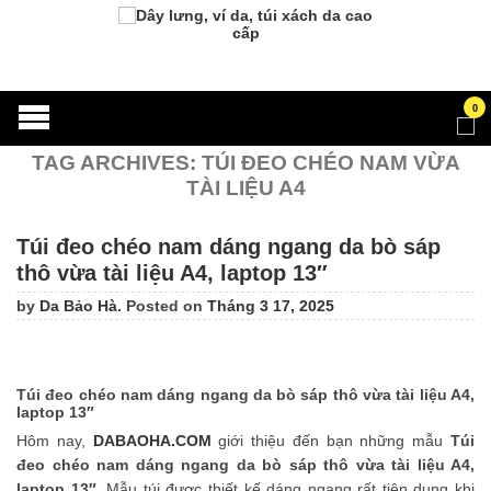
0
TAG ARCHIVES:
TÚI ĐEO CHÉO NAM VỪA
TÀI LIỆU A4
Túi đeo chéo nam dáng ngang da bò sáp
thô vừa tài liệu A4, laptop 13″
by
Da Bảo Hà
.
Posted on
Tháng 3 17, 2025
Túi đeo chéo nam dáng ngang da bò sáp thô vừa tài liệu A4,
laptop 13″
Hôm nay,
DABAOHA.COM
giới thiệu đến bạn những mẫu
Túi
đeo chéo nam dáng ngang da bò sáp thô vừa tài liệu A4,
laptop 13″
. Mẫu túi được thiết kế dáng ngang rất tiện dụng khi