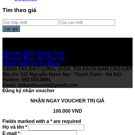
Tìm theo giá
Lọc giá
Hỗ Trợ Khách Hàng
Phương Thức Thanh Toán
Phương Thức Vận Chuyển
Chính Sách Đổi Trả Hàng
GĂNG TAY, DÂY LƯNG, VI DA, TÚI XÁCH NAM CAO CẤP
Địa chỉ :111 Nguyễn Ngọc Nại - Thanh Xuân - Hà Nội .
Hotline: 092.555.8991
Email:
dabaoha.com@gmail.com
Đăng ký nhận voucher
NHẬN NGAY VOUCHER TRỊ GIÁ
100.000 VND
Fields marked with a * are required
Họ và tên
*
E-mail
*