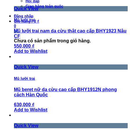
Hỏi đáp
Giao hàng toàn quốc
Quick View
Đăng nhập
Mũ lưỡi trai
Giỏ hàng
/
0 ₫
0
Mũ lưỡi trai nam da cừu thật cao cấp BHY1923 Nâu
CF
Chưa có sản phẩm trong giỏ hàng.
550,000 ₫
Add to Wishlist
Quick View
Mũ lưỡi trai
Mũ beret nữ da cừu cao cấp BHY1912N phong
cách Hàn Quốc
630,000 ₫
Add to Wishlist
Quick View