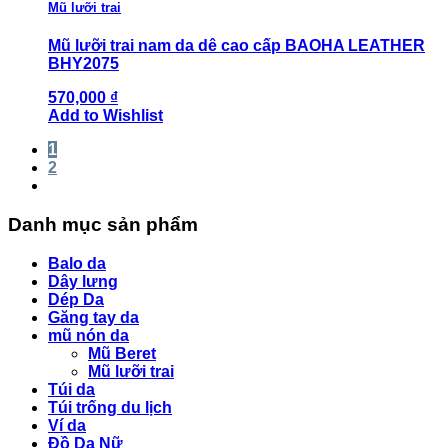
Mũ lưỡi trai
Mũ lưỡi trai nam da dê cao cấp BAOHA LEATHER
BHY2075
570,000 ₫
Add to Wishlist
1
2
Danh mục sản phẩm
Balo da
Dây lưng
Dép Da
Găng tay da
mũ nón da
Mũ Beret
Mũ lưỡi trai
Túi da
Túi trống du lịch
Ví da
Đồ Da Nữ