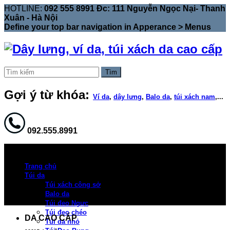
HOTLINE:
092 555 8991 Đc: 111 Nguyễn Ngọc Nại- Thanh
Xuân - Hà Nội
Define your top bar navigation in
Apperance > Menus
Tìm
Gợi ý từ khóa:
Ví da
,
dây lưng
,
Balo da
,
túi xách nam
,...
092.555.8991
Trang chủ
Túi da
Túi xách công sở
Balo da
Túi đeo Ngực
Túi đeo chéo
DA CAO CẤP
Túi da nhỏ