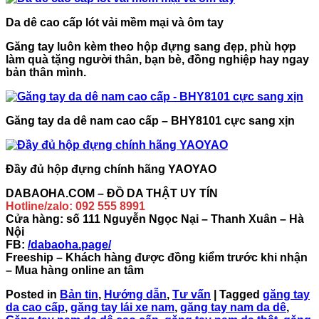
Da dê cao cấp lót vải mềm mại và ôm tay
Găng tay luôn kèm theo hộp đựng sang đẹp, phù hợp
làm quà tặng người thân, bạn bè, đồng nghiệp hay ngay
bản thân mình.
Găng tay da dê nam cao cấp – BHY8101 cực sang xịn
Đầy đủ hộp đựng chính hãng YAOYAO
DABAOHA.COM – ĐỒ DA THẬT UY TÍN
Hotline/zalo: 092 555 8991
Cửa hàng: số 111 Nguyễn Ngọc Nại – Thanh Xuân – Hà
Nội
FB:
/dabaoha.page/
Freeship – Khách hàng được đồng kiểm trước khi nhận
– Mua hàng online an tâm
Posted in
Bản tin
,
Hướng dẫn
,
Tư vấn
|
Tagged
găng tay
da cao cấp
,
găng tay lái xe nam
,
găng tay nam da dê
,