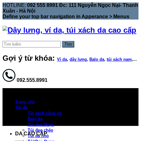
HOTLINE:
092 555 8991 Đc: 111 Nguyễn Ngọc Nại- Thanh
Xuân - Hà Nội
Define your top bar navigation in
Apperance > Menus
Tìm
Gợi ý từ khóa:
Ví da
,
dây lưng
,
Balo da
,
túi xách nam
,...
092.555.8991
Trang chủ
Túi da
Túi xách công sở
Balo da
Túi đeo Ngực
Túi đeo chéo
DA CAO CẤP
Túi da nhỏ