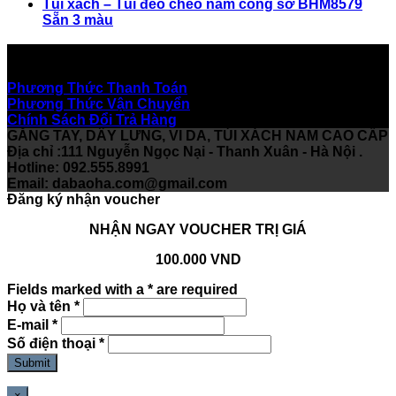
Túi xách – Túi đeo chéo nam công sở BHM8579
Sẵn 3 màu
Hỗ Trợ Khách Hàng
Phương Thức Thanh Toán
Phương Thức Vận Chuyển
Chính Sách Đổi Trả Hàng
GĂNG TAY, DÂY LƯNG, VI DA, TÚI XÁCH NAM CAO CẤP
Địa chỉ :111 Nguyễn Ngọc Nại - Thanh Xuân - Hà Nội .
Hotline: 092.555.8991
Email:
dabaoha.com@gmail.com
Đăng ký nhận voucher
NHẬN NGAY VOUCHER TRỊ GIÁ
100.000 VND
Fields marked with a * are required
Họ và tên
*
E-mail
*
Số điện thoại
*
×