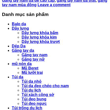
Găng tay nam da dê cao cấp
,
găng tay nam da thật
,
găng
tay nam mùa đông
Leave a comment
Danh mục sản phẩm
Balo da
Dây lưng
Dây lưng khóa bấm
Dây lưng khóa kim
Dây lưng khóa trượt
Dép Da
Găng tay da
Găng tay nam
Găng tay nữ
mũ nón da
Mũ Beret
Mũ lưỡi trai
Túi da
Túi da nhỏ
Túi da đeo chéo cho nam
Túi du lịch
Túi xách công sở
Túi đeo bụng
Túi đeo ngực
Túi trống du lịch