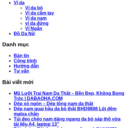
Ví da
Ví da bò
Ví da cầm tay
Ví da nam
ví da đứng
Ví Ngắn
Đồ Da Nữ
Danh mục
Bản tin
Công trình
Hướng dẫn
Tư vấn
Bài viết mới
Mũ Lưỡi Trai Nam Da Thật – Bền Đẹp, Không Bong
Tróc | DABAOHA.COM
Dép xỏ ngón – Dép tông nam da thật
Dép nam quai hậu da bò thật BHD9808 Lót đệm
matxa chân
Túi đeo chéo nam dáng ngang da bò sáp thô vừa
tài liệu A4, laptop 13″