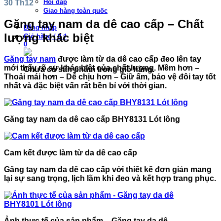
Hỏi đáp
30
Th12
Giao hàng toàn quốc
Găng tay nam da dê cao cấp – Chất
Đăng nhập
lượng khác biệt
Giỏ hàng
/
0 ₫
0
Găng tay nam
được làm từ da dê cao cấp đeo lên tay
mới thấy rõ sự khác biệt của chất lượng. Mềm hơn –
Chưa có sản phẩm trong giỏ hàng.
Thoải mái hơn – Dễ chịu hơn – Giữ ấm, bảo vệ đôi tay tốt
nhất và đặc biệt vấn rất bền bỉ với thời gian.
Găng tay nam da dê cao cấp BHY8131 Lót lông
Cam kết được làm từ da dê cao cấp
Găng tay nam da dê cao cấp
với thiết kế đơn giản mang
lại sự sang trọng, lịch lãm khi đeo và kết hợp trang phục.
Ảnh thực tế của sản phẩm – Găng tay da dê