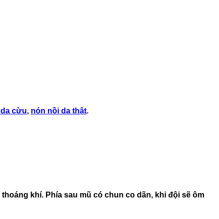
 da cừu
,
nón nồi da thật
.
 thoáng khí. Phía sau mũ có chun co dãn, khi đội sẽ ôm