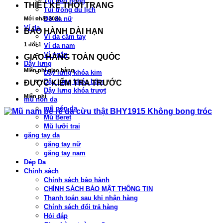
Túi đeo hông
THIẾT KẾ THỜI TRANG
Túi trống du lịch
Đồ da nữ
Mới nhất 2024
Ví da
BẢO HÀNH DÀI HẠN
Ví da cầm tay
1 đổi 1
Ví da nam
Ví ngắn
GIAO HÀNG TOÀN QUỐC
Dây lưng
Miễn phí giao hàng
Dây lưng khóa kim
Dây lưng khóa bấm
ĐƯỢC KIỂM TRA TRƯỚC
Dây lưng khóa trượt
Miễn phí
mũ nón da
mũ nón da
Mũ Beret
Mũ lưỡi trai
găng tay da
găng tay nữ
găng tay nam
Dép Da
Chính sách
Chính sách bảo hành
CHÍNH SÁCH BẢO MẬT THÔNG TIN
Thanh toán sau khi nhận hàng
Chính sách đổi trả hàng
Hỏi đáp