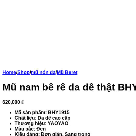
Home
/
Shop
/
mũ nón da
/
Mũ Beret
Mũ nam bê rê da dê thật BH
620,000 ₫
Mã sản phẩm: BHY1915
Chất liệu: Da dê cao cấp
Thương hiệu: YAOYAO
Màu sắc: Đen
Kiểu dáng: Đơn giản, Sang trọng