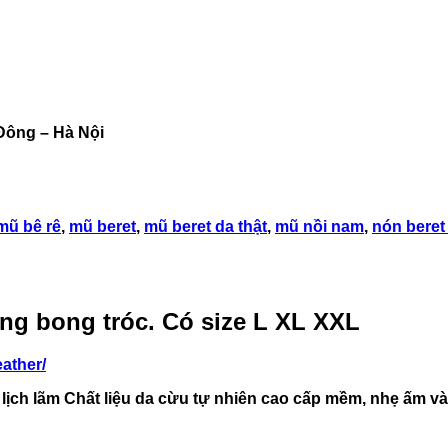
Đông – Hà Nội
mũ bê rê
,
mũ beret
,
mũ beret da thật
,
mũ nồi nam
,
nón beret
ng bong tróc. Có size L XL XXL
ather/
lịch lãm Chất liệu da cừu tự nhiên cao cấp mềm, nhẹ ấm và