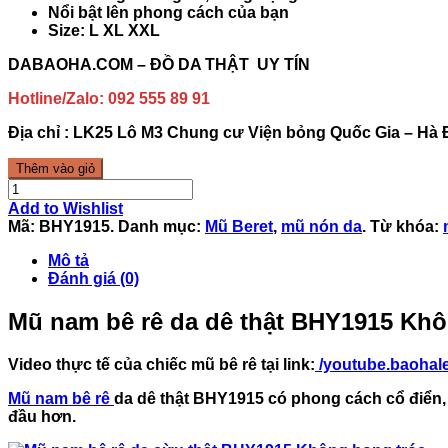
Nổi bật lên phong cách của bạn
Size: L XL XXL
DABAOHA.COM – ĐỒ DA THẬT UY TÍN
Hotline/Zalo:
092 555 89 91
Địa chỉ : LK25 Lô M3 Chung cư Viện bỏng Quốc Gia – Hà 
Thêm vào giỏ
Add to Wishlist
Mã:
BHY1915
.
Danh mục:
Mũ Beret
,
mũ nón da
.
Từ khóa:
Mô tả
Đánh giá (0)
Mũ nam bê rê da dê thật BHY1915 Khô
Video thực tế của chiếc mũ bê rê tại link:
/youtube.baohale
Mũ nam bê rê
da dê thật BHY1915
có phong cách cổ điển, 
đầu hơn.