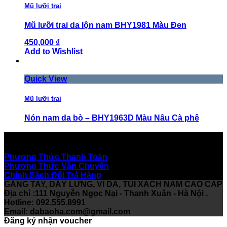
Mũ lưỡi trai
Mũ lưỡi trai da lộn nam BHY1981 Màu Đen
450,000 ₫
Add to Wishlist
Quick View
Mũ lưỡi trai
Nón nam da bò – BHY1963D Màu Nâu Cà phê
550,000 ₫
Hỗ Trợ Khách Hàng
Add to Wishlist
Phương Thức Thanh Toán
Phương Thức Vận Chuyển
Chính Sách Đổi Trả Hàng
GĂNG TAY, DÂY LƯNG, VI DA, TÚI XÁCH NAM CAO CẤP
Địa chỉ :111 Nguyễn Ngọc Nại - Thanh Xuân - Hà Nội .
Hotline: 092.555.8991
Email:
dabaoha.com@gmail.com
Đăng ký nhận voucher