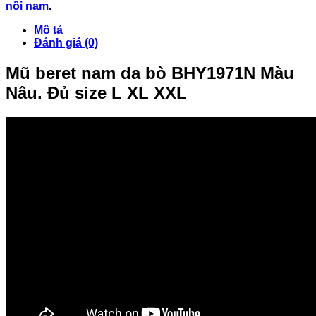
nồi nam
.
Mô tả
Đánh giá (0)
Mũ beret nam da bò BHY1971N Màu
Nâu. Đủ size L XL XXL