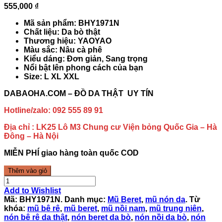
555,000 ₫
Mã sản phẩm: BHY1971N
Chất liệu: Da bò thật
Thương hiệu: YAOYAO
Màu sắc: Nâu cà phê
Kiểu dáng: Đơn giản, Sang trọng
Nổi bật lên phong cách của bạn
Size: L XL XXL
DABAOHA.COM – ĐỒ DA THẬT UY TÍN
Hotline/zalo:
092 555 89 91
Địa chỉ : LK25 Lô M3 Chung cư Viện bỏng Quốc Gia – Hà
Đông – Hà Nội
MIỄN PHÍ giao hàng toàn quốc COD
Thêm vào giỏ
Add to Wishlist
Mã:
BHY1971N
.
Danh mục:
Mũ Beret
,
mũ nón da
.
Từ
khóa:
mũ bê rê
,
mũ beret
,
mũ nồi nam
,
mũ trung niên
,
nón bê rê da thật
,
nón beret da bò
,
nón nồi da bò
,
nón