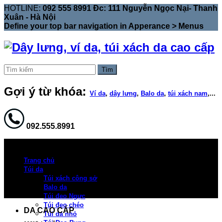
HOTLINE:
092 555 8991 Đc: 111 Nguyễn Ngọc Nại- Thanh
Xuân - Hà Nội
Define your top bar navigation in
Apperance > Menus
Tìm
Gợi ý từ khóa:
Ví da
,
dây lưng
,
Balo da
,
túi xách nam
,...
092.555.8991
Trang chủ
Túi da
Túi xách công sở
Balo da
Túi đeo Ngực
Túi đeo chéo
DA CAO CẤP
Túi da nhỏ