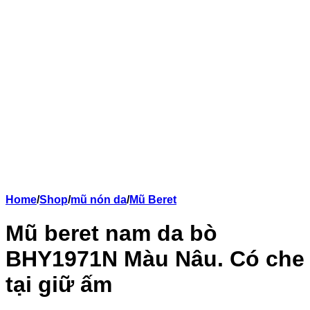
Home
/
Shop
/
mũ nón da
/
Mũ Beret
Mũ beret nam da bò
BHY1971N Màu Nâu. Có che
tại giữ ấm