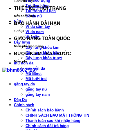
Túi Đeo Bụng
100% da thật
Túi đeo hông
THIẾT KẾ THỜI TRANG
Túi trống du lịch
Đồ da nữ
Mới nhất 2024
Ví da
BẢO HÀNH DÀI HẠN
Ví da cầm tay
1 đổi 1
Ví da nam
Ví ngắn
GIAO HÀNG TOÀN QUỐC
Dây lưng
Miễn phí giao hàng
Dây lưng khóa kim
Dây lưng khóa bấm
ĐƯỢC KIỂM TRA TRƯỚC
Dây lưng khóa trượt
Miễn phí
mũ nón da
mũ nón da
Mũ Beret
Mũ lưỡi trai
găng tay da
găng tay nữ
găng tay nam
Dép Da
Chính sách
Chính sách bảo hành
CHÍNH SÁCH BẢO MẬT THÔNG TIN
Thanh toán sau khi nhận hàng
Chính sách đổi trả hàng