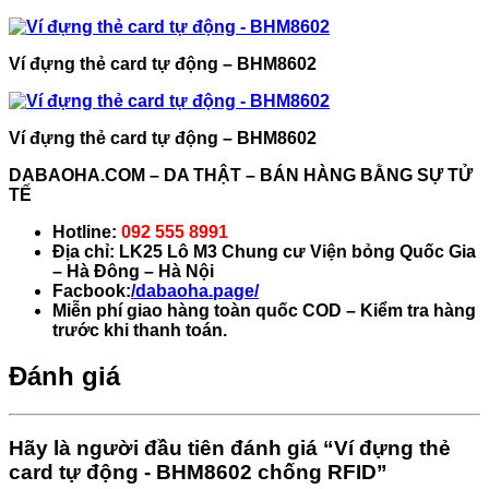
Ví đựng thẻ card tự động – BHM8602
Ví đựng thẻ card tự động – BHM8602
DABAOHA.COM – DA THẬT – BÁN HÀNG BẰNG SỰ TỬ
TẾ
Hotline:
092 555 8991
Địa chỉ: LK25 Lô M3 Chung cư Viện bỏng Quốc Gia
– Hà Đông – Hà Nội
Facbook:
/dabaoha.page/
Miễn phí giao hàng toàn quốc COD – Kiểm tra hàng
trước khi thanh toán.
Đánh giá
Hãy là người đầu tiên đánh giá “Ví đựng thẻ
card tự động - BHM8602 chống RFID”