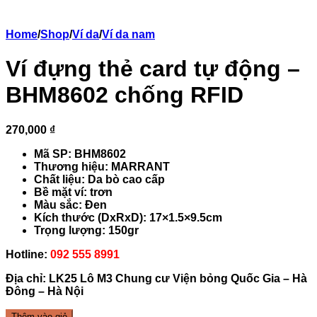
Home
/
Shop
/
Ví da
/
Ví da nam
Ví đựng thẻ card tự động –
BHM8602 chống RFID
270,000 ₫
Mã SP: BHM8602
Thương hiệu: MARRANT
Chất liệu: Da bò cao cấp
Bề mặt ví: trơn
Màu sắc: Đen
Kích thước (DxRxD): 17×1.5×9.5cm
Trọng lượng: 150gr
Hotline:
092 555 8991
Địa chỉ: LK25 Lô M3 Chung cư Viện bỏng Quốc Gia – Hà
Đông – Hà Nội
Thêm vào giỏ