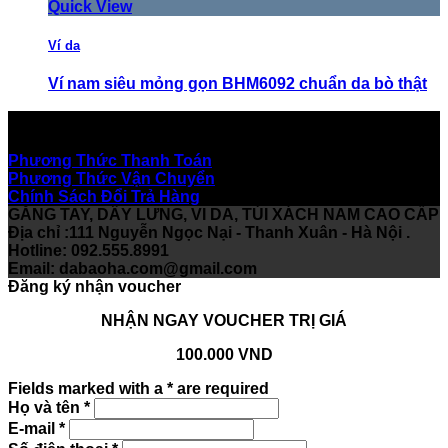
Quick View
Ví da
Ví nam siêu mỏng gọn BHM6092 chuẩn da bò thật
300,000 ₫
Hỗ Trợ Khách Hàng
Add to Wishlist
Phương Thức Thanh Toán
Phương Thức Vận Chuyển
Chính Sách Đổi Trả Hàng
GĂNG TAY, DÂY LƯNG, VI DA, TÚI XÁCH NAM CAO CẤP
Địa chỉ :111 Nguyễn Ngọc Nại - Thanh Xuân - Hà Nội .
Hotline: 092.555.8991
Email:
dabaoha.com@gmail.com
Đăng ký nhận voucher
NHẬN NGAY VOUCHER TRỊ GIÁ
100.000 VND
Fields marked with a * are required
Họ và tên
*
E-mail
*