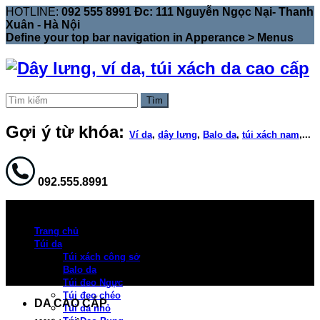
HOTLINE:
092 555 8991 Đc: 111 Nguyễn Ngọc Nại- Thanh
Xuân - Hà Nội
Define your top bar navigation in
Apperance > Menus
Tìm
Gợi ý từ khóa:
Ví da
,
dây lưng
,
Balo da
,
túi xách nam
,...
092.555.8991
Trang chủ
Túi da
Túi xách công sở
Balo da
Túi đeo Ngực
Túi đeo chéo
DA CAO CẤP
Túi da nhỏ