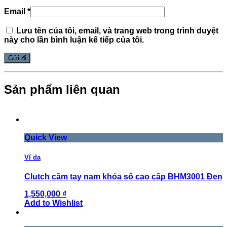
Email
*
Lưu tên của tôi, email, và trang web trong trình duyệt
này cho lần bình luận kế tiếp của tôi.
Sản phẩm liên quan
Quick View
Ví da
Clutch cầm tay nam khóa số cao cấp BHM3001 Đen
1,550,000 ₫
Add to Wishlist