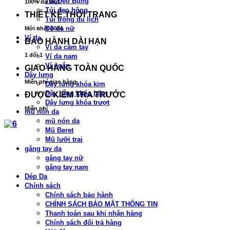
Túi Đeo Bụng
100% da thật
Túi đeo hông
THIẾT KẾ THỜI TRANG
Túi trống du lịch
Đồ da nữ
Mới nhất 2024
Ví da
BẢO HÀNH DÀI HẠN
Ví da cầm tay
1 đổi 1
Ví da nam
Ví ngắn
GIAO HÀNG TOÀN QUỐC
Dây lưng
Miễn phí giao hàng
Dây lưng khóa kim
Dây lưng khóa bấm
ĐƯỢC KIỂM TRA TRƯỚC
Dây lưng khóa trượt
Miễn phí
mũ nón da
mũ nón da
Mũ Beret
Mũ lưỡi trai
găng tay da
găng tay nữ
găng tay nam
Dép Da
Chính sách
Chính sách bảo hành
CHÍNH SÁCH BẢO MẬT THÔNG TIN
Thanh toán sau khi nhận hàng
Chính sách đổi trả hàng