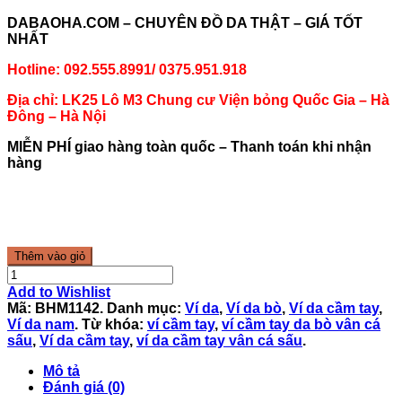
DABAOHA.COM – CHUYÊN ĐỒ DA THẬT – GIÁ TỐT
NHẤT
Hotline: 092.555.8991/ 0375.951.918
Địa chỉ: LK25 Lô M3 Chung cư Viện bỏng Quốc Gia – Hà
Đông – Hà Nội
MIỄN PHÍ giao hàng toàn quốc – Thanh toán khi nhận
hàng
Thêm vào giỏ
Add to Wishlist
Mã:
BHM1142
.
Danh mục:
Ví da
,
Ví da bò
,
Ví da cầm tay
,
Ví da nam
.
Từ khóa:
ví cầm tay
,
ví cầm tay da bò vân cá
sấu
,
Ví da cầm tay
,
ví da cầm tay vân cá sấu
.
Mô tả
Đánh giá (0)