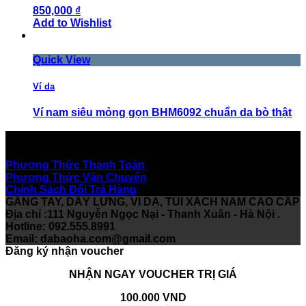
850,000 ₫
Add to Wishlist
Quick View
Ví da
Ví nam siêu mỏng gọn BHM6092 chuẩn da bò thật
300,000 ₫
Hỗ Trợ Khách Hàng
Add to Wishlist
Phương Thức Thanh Toán
Phương Thức Vận Chuyển
Chính Sách Đổi Trả Hàng
GĂNG TAY, DÂY LƯNG, VI DA, TÚI XÁCH NAM CAO CẤP
Địa chỉ :111 Nguyễn Ngọc Nại - Thanh Xuân - Hà Nội .
Hotline: 092.555.8991
Email:
dabaoha.com@gmail.com
Đăng ký nhận voucher
NHẬN NGAY VOUCHER TRỊ GIÁ
100.000 VND