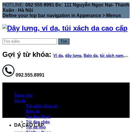
HOTLINE:
092 555 8991 Đc: 111 Nguyễn Ngọc Nại- Thanh
Xuân - Hà Nội
Define your top bar navigation in
Apperance > Menus
Tìm
Gợi ý từ khóa:
Ví da
,
dây lưng
,
Balo da
,
túi xách nam
,...
092.555.8991
Trang chủ
Túi da
Túi xách công sở
Balo da
Túi đeo Ngực
Túi đeo chéo
DA CAO CẤP
Túi da nhỏ