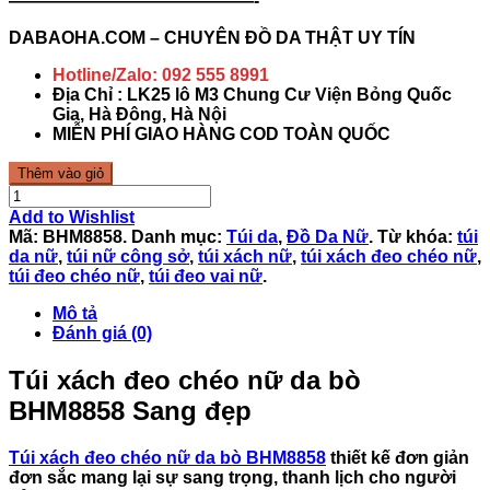
——————————————-
DABAOHA.COM – CHUYÊN ĐỒ DA THẬT UY TÍN
Hotline/Zalo: 092 555 8991
Địa Chỉ : LK25 lô M3 Chung Cư Viện Bỏng Quốc
Gia, Hà Đông, Hà Nội
MIỄN PHÍ GIAO HÀNG COD TOÀN QUỐC
Thêm vào giỏ
Add to Wishlist
Mã:
BHM8858
.
Danh mục:
Túi da
,
Đồ Da Nữ
.
Từ khóa:
túi
da nữ
,
túi nữ công sở
,
túi xách nữ
,
túi xách đeo chéo nữ
,
túi đeo chéo nữ
,
túi đeo vai nữ
.
Mô tả
Đánh giá (0)
Túi xách đeo chéo nữ da bò
BHM8858 Sang đẹp
Túi xách đeo chéo nữ da bò BHM8858
thiết kế đơn giản
đơn sắc mang lại sự sang trọng, thanh lịch cho người