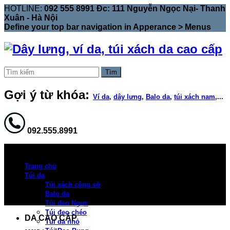
HOTLINE:
092 555 8991 Đc: 111 Nguyễn Ngọc Nại- Thanh
Xuân - Hà Nội
Define your top bar navigation in
Apperance > Menus
Tìm
Gợi ý từ khóa:
Ví da
,
dây lưng
,
Balo da
,
túi xách nam
,...
092.555.8991
Trang chủ
Túi da
Túi xách công sở
Balo da
Túi đeo Ngực
Túi đeo chéo
DA CAO CẤP
Túi da nhỏ