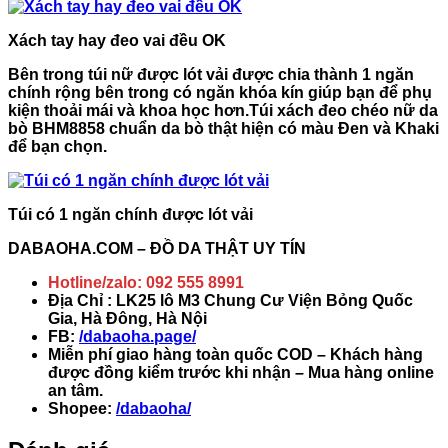
Xách tay hay đeo vai đều OK
Bên trong túi nữ được lót vải được chia thành 1 ngăn
chính rộng bên trong có ngăn khóa kín giúp bạn để phụ
kiện thoải mái và khoa học hơn.
Túi xách đeo chéo nữ da
bò BHM8858
chuẩn da bò thật hiện có màu Đen và Khaki
để bạn chọn.
Túi có 1 ngăn chính được lót vải
DABAOHA.COM – ĐỒ DA THẬT UY TÍN
Hotline/zalo:
092 555 8991
Địa Chỉ : LK25 lô M3 Chung Cư Viện Bỏng Quốc
Gia, Hà Đông, Hà Nội
FB:
/dabaoha.page/
Miễn phí giao hàng toàn quốc COD – Khách hàng
được đồng kiểm trước khi nhận – Mua hàng online
an tâm.
Shopee:
/dabaoha/