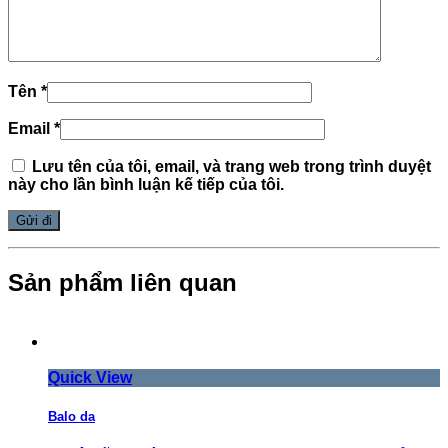
Tên
*
Email
*
Lưu tên của tôi, email, và trang web trong trình duyệt
này cho lần bình luận kế tiếp của tôi.
Sản phẩm liên quan
Quick View
Balo da