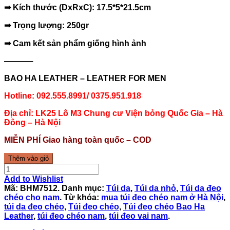
➡ Kích thước (DxRxC): 17.5*5*21.5cm
➡ Trọng lượng: 250gr
➡ Cam kết sản phẩm giống hình ảnh
———–
BAO HA LEATHER – LEATHER FOR MEN
Hotline: 092.555.8991/ 0375.951.918
Địa chỉ: LK25 Lô M3 Chung cư Viện bỏng Quốc Gia – Hà
Đông – Hà Nội
MIỄN PHÍ Giao hàng toàn quốc – COD
Thêm vào giỏ
Add to Wishlist
Mã:
BHM7512
.
Danh mục:
Túi da
,
Túi da nhỏ
,
Túi da đeo
chéo cho nam
.
Từ khóa:
mua túi đeo chéo nam ở Hà Nội
,
túi da đeo chéo
,
Túi đeo chéo
,
Túi đeo chéo Bao Ha
Leather
,
túi đeo chéo nam
,
túi đeo vai nam
.