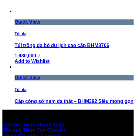
Quick View
Túi da
Túi trống da bò du lịch cao cấp BHM8706
1,680,000 ₫
Add to Wishlist
Quick View
Túi da
Cặp công sở nam da thật – BHM392 Siêu mỏng gọn
1,550,000 ₫
Hỗ Trợ Khách Hàng
Add to Wishlist
Phương Thức Thanh Toán
Phương Thức Vận Chuyển
Chính Sách Đổi Trả Hàng