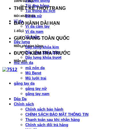
Túi Đeo Bụng
100% da thật
Túi đeo hông
THIẾT KẾ THỜI TRANG
Túi trống du lịch
Đồ da nữ
Mới nhất 2024
Ví da
BẢO HÀNH DÀI HẠN
Ví da cầm tay
1 đổi 1
Ví da nam
Ví ngắn
GIAO HÀNG TOÀN QUỐC
Dây lưng
Miễn phí giao hàng
Dây lưng khóa kim
Dây lưng khóa bấm
ĐƯỢC KIỂM TRA TRƯỚC
Dây lưng khóa trượt
Miễn phí
mũ nón da
mũ nón da
Mũ Beret
Mũ lưỡi trai
găng tay da
găng tay nữ
găng tay nam
Dép Da
Chính sách
Chính sách bảo hành
CHÍNH SÁCH BẢO MẬT THÔNG TIN
Thanh toán sau khi nhận hàng
Chính sách đổi trả hàng