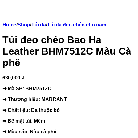
Home
/
Shop
/
Túi da
/
Túi da đeo chéo cho nam
Túi đeo chéo Bao Ha
Leather BHM7512C Màu Cà
phê
630,000 ₫
➡ Mã SP: BHM7512C
➡ Thương hiệu: MARRANT
➡ Chất liệu: Da thuộc bò
➡ Bề mặt túi: Mềm
➡ Màu sắc: Nâu cà phê