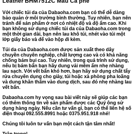
Leather BHM7512C Màu Cà phê
Với chiếc túi da của
Dabaoha.com
bạn có thể dễ dàng
bảo quản ở môi trường bình thường. Tuy nhiên, bạn nên
tránh để sản phẩm ở nơi có nhiệt độ và độ ẩm cao. Khi
bạn không sử dụng chiếc túi da của Dabaoha.com trong
một thời gian dài, bạn nên lau khô túi, nhét vào túi một
lớp giấy báo và để vào hộp đi kèm.
Túi da của
Dabaoha.com
được sản xuất theo dây
chuyền chuyên nghiệp, chất lượng cao và có khả năng
chống bám bụi cao. Tuy nhiên, trong quá trình sử dụng,
nếu bị bám bẩn bạn hãy dung vải mềm ẩm nhẹ nhàng
lau sạch. Với vết bẩn khó hơn, bạn hãy sử dụng chất tẩy
rửa chuyên dụng cho giày, túi hoặc xà phòng pha loãng
và dung khăn thấm vào dung dịch, sau đó nhẹ nhàng lau
vết bẩn.
Dabaoha.com
hy vọng sau bài viết này sẽ giúp các bạn
có thêm thông tin về sản phẩm được các Quý ông sử
dụng hàng ngày. Nếu cần tư vấn gì, bạn có thể liên hệ số
điện thoại
092.555.8991
hoặc
0375.951.918
nhé!
Chúng tôi luôn tư vấn bạn một cách tận tâm nhất!
Trân trọng!