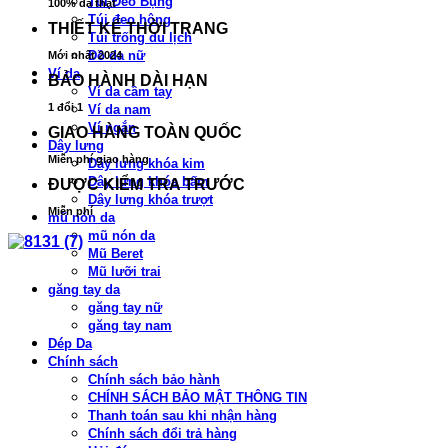
Túi Đeo Bụng
100% da thật
Túi đeo hông
THIẾT KẾ THỜI TRANG
Túi trống du lịch
Đồ da nữ
Mới nhất 2024
Ví da
BẢO HÀNH DÀI HẠN
Ví da cầm tay
1 đổi 1
Ví da nam
Ví ngắn
GIAO HÀNG TOÀN QUỐC
Dây lưng
Miễn phí giao hàng
Dây lưng khóa kim
Dây lưng khóa bấm
ĐƯỢC KIỂM TRA TRƯỚC
Dây lưng khóa trượt
Miễn phí
mũ nón da
mũ nón da
Mũ Beret
Mũ lưỡi trai
găng tay da
găng tay nữ
găng tay nam
Dép Da
Chính sách
Chính sách bảo hành
CHÍNH SÁCH BẢO MẬT THÔNG TIN
Thanh toán sau khi nhận hàng
Chính sách đổi trả hàng