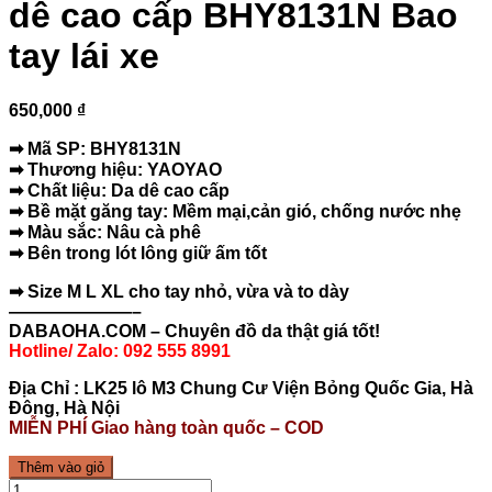
dê cao cấp BHY8131N Bao
tay lái xe
650,000 ₫
➡ Mã SP: BHY8131N
➡ Thương hiệu: YAOYAO
➡ Chất liệu: Da dê cao cấp
➡ Bề mặt găng tay: Mềm mại,cản gió, chống nước nhẹ
➡ Màu sắc: Nâu cà phê
➡ Bên trong lót lông giữ ấm tốt
➡ Size M L XL cho tay nhỏ, vừa và to dày
———————–
DABAOHA.COM – Chuyên đồ da thật giá tốt!
Hotline/ Zalo: 092 555 8991
Địa Chỉ : LK25 lô M3 Chung Cư Viện Bỏng Quốc Gia, Hà
Đông, Hà Nội
MIỄN PHÍ Giao hàng toàn quốc – COD
Thêm vào giỏ