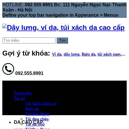
HOTLINE:
092 555 8991 Đc: 111 Nguyễn Ngọc Nại- Thanh
Xuân - Hà Nội
Define your top bar navigation in
Apperance > Menus
Tìm
Gợi ý từ khóa:
Ví da
,
dây lưng
,
Balo da
,
túi xách nam
,...
092.555.8991
Trang chủ
Túi da
Túi xách công sở
Balo da
Túi đeo Ngực
Túi đeo chéo
DA CAO CẤP
Túi da nhỏ