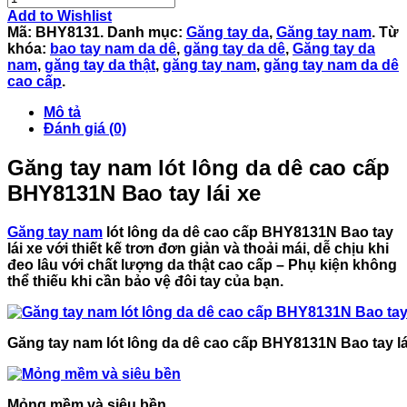
Add to Wishlist
Mã:
BHY8131
.
Danh mục:
Găng tay da
,
Găng tay nam
.
Từ
khóa:
bao tay nam da dê
,
găng tay da dê
,
Găng tay da
nam
,
găng tay da thật
,
găng tay nam
,
găng tay nam da dê
cao cấp
.
Mô tả
Đánh giá (0)
Găng tay nam lót lông da dê cao cấp
BHY8131N Bao tay lái xe
Găng tay nam
lót lông da dê cao cấp BHY8131N Bao tay
lái xe
với thiết kế trơn đơn giản và thoải mái, dễ chịu khi
đeo lâu với chất lượng da thật cao cấp – Phụ kiện không
thể thiếu khi cần bảo vệ đôi tay của bạn.
Găng tay nam lót lông da dê cao cấp BHY8131N Bao tay lá
Mỏng mềm và siêu bền