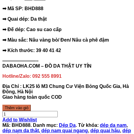
➡ Mã SP: BHD888
➡ Quai dép: Da thật
➡ Đế dép: Cao su cao cấp
➡ Màu sắc: Nâu vàng bò/ Đen/ Nâu cà phê đậm
➡ Kích thước: 39 40 41 42
———————–
DABAOHA.COM – ĐỒ DA THẬT UY
TÍN
Hotline/Zalo: 092 555 8991
Địa Chỉ : LK25 lô M3 Chung Cư Viện Bỏng Quốc Gia, Hà
Đông, Hà Nội
Giao hàng toàn quốc COD
Thêm vào giỏ
Add to Wishlist
Mã:
BHD888
.
Danh mục:
Dép Da
.
Từ khóa:
dép da nam
,
dép nam da thật
,
dép nam quai ngang
,
dép quai hậu
,
dép