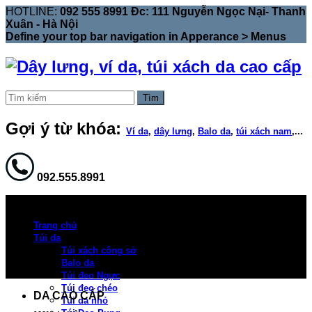
HOTLINE:
092 555 8991 Đc: 111 Nguyễn Ngọc Nại- Thanh
Xuân - Hà Nội
Define your top bar navigation in
Apperance > Menus
Tìm
Gợi ý từ khóa:
Ví da
,
dây lưng
,
Balo da
,
túi xách nam
,...
092.555.8991
Trang chủ
Túi da
Túi xách công sở
Balo da
Túi đeo Ngực
Túi đeo chéo
DA CAO CẤP
Túi da nhỏ