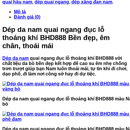
quai hậu nam
,
dép quai ngang
,
dép xăng đan nam
.
Mô tả
Đánh giá (0)
Dép da nam quai ngang đục lỗ
thoáng khí BHD888 Bền đẹp, êm
chân, thoải mái
Dép da nam
quai ngang đục lỗ thoáng khí BHD888
với
chất liệu da bò bền đẹp kết hợp đế cao su êm nhẹ chống
trơn trượt giúp bạn Nam luôn thoải mái, tự tin khi đi chơi,
dạo phố, đi làm nơi công sở hay đi dự tiệc.
Dép da nam quai ngang đục lỗ thoáng khí BHD888 màu N
bò
Dép da nam quai ngang đục lỗ thoáng khí BHD888 màu N