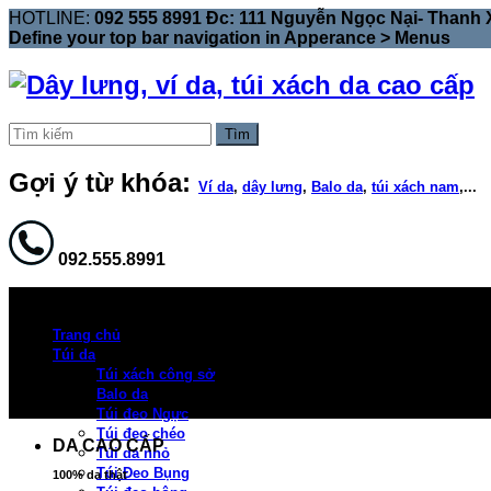
HOTLINE:
092 555 8991 Đc: 111 Nguyễn Ngọc Nại- Thanh 
Define your top bar navigation in
Apperance > Menus
Tìm
Gợi ý từ khóa:
Ví da
,
dây lưng
,
Balo da
,
túi xách nam
,...
092.555.8991
Trang chủ
Túi da
Túi xách công sở
Balo da
Túi đeo Ngực
Túi đeo chéo
DA CAO CẤP
Túi da nhỏ
Túi Đeo Bụng
100% da thật