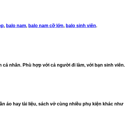
op
,
balo nam
,
balo nam cỡ lớn
,
balo sinh viên
.
 cá nhân. Phù hợp với cả người đi làm, với bạn sinh viên.
ần áo hay tài liệu, sách vở cùng nhiều phụ kiện khác như