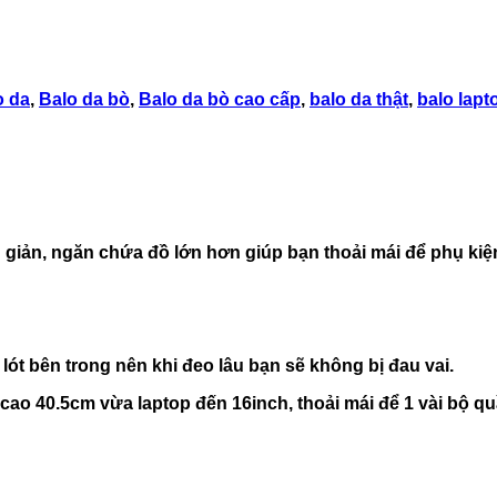
o da
,
Balo da bò
,
Balo da bò cao cấp
,
balo da thật
,
balo lapt
 giản, ngăn chứa đồ lớn hơn giúp bạn thoải mái để phụ kiện
lót bên trong nên khi đeo lâu bạn sẽ không bị đau vai.
cao 40.5cm vừa laptop đến 16inch, thoải mái để 1 vài bộ qu