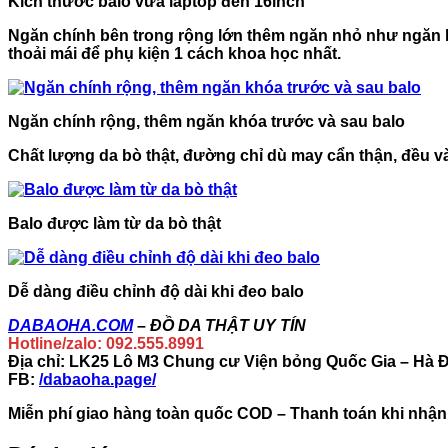
Kích thước balo vừa laptop đến 16inch
Ngăn chính bên trong rộng lớn thêm ngăn nhỏ như ngăn k
thoải mái để phụ kiện 1 cách khoa học nhất.
Ngăn chính rộng, thêm ngăn khóa trước và sau balo
Chất lượng da bò thật, đường chỉ dù may cẩn thận, đều và
Balo được làm từ da bò thật
Dễ dàng điều chỉnh độ dài khi đeo balo
DABAOHA.COM
–
ĐỒ DA THẬT UY TÍN
Hotline/zalo: 092.555.8991
Địa chỉ: LK25 Lô M3 Chung cư Viện bỏng Quốc Gia – Hà 
FB
:
/dabaoha.page/
Miễn phí giao hàng toàn quốc COD – Thanh toán khi nhận