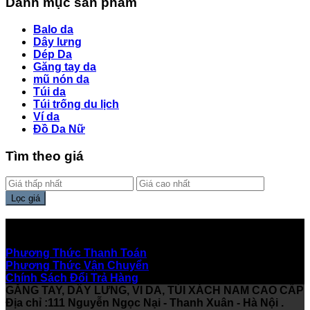
Danh mục sản phẩm
Balo da
Dây lưng
Dép Da
Găng tay da
mũ nón da
Túi da
Túi trống du lịch
Ví da
Đồ Da Nữ
Tìm theo giá
Lọc giá
Hỗ Trợ Khách Hàng
Phương Thức Thanh Toán
Phương Thức Vận Chuyển
Chính Sách Đổi Trả Hàng
GĂNG TAY, DÂY LƯNG, VI DA, TÚI XÁCH NAM CAO CẤP
Địa chỉ :111 Nguyễn Ngọc Nại - Thanh Xuân - Hà Nội .