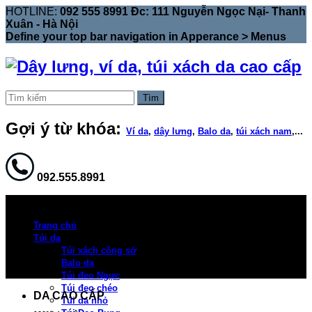
HOTLINE:
092 555 8991 Đc: 111 Nguyễn Ngọc Nại- Thanh
Xuân - Hà Nội
Define your top bar navigation in
Apperance > Menus
Tìm
Gợi ý từ khóa:
Ví da
,
dây lưng
,
Balo da
,
túi xách nam
,...
092.555.8991
Trang chủ
Túi da
Túi xách công sở
Balo da
Túi đeo Ngực
Túi đeo chéo
DA CAO CẤP
Túi da nhỏ