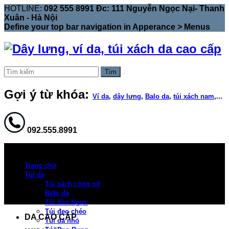
HOTLINE:
092 555 8991 Đc: 111 Nguyễn Ngọc Nại- Thanh
Xuân - Hà Nội
Define your top bar navigation in
Apperance > Menus
Tìm
Gợi ý từ khóa:
Ví da
,
dây lưng
,
Balo da
,
túi xách nam
,...
092.555.8991
Trang chủ
Túi da
Túi xách công sở
Balo da
Túi đeo Ngực
Túi đeo chéo
DA CAO CẤP
Túi da nhỏ