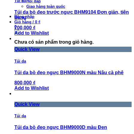
Túi da
Hỏi đáp
Giao hàng toàn quốc
Túi da bò đeo trước ngực BHM9104 Đơn giản, tiện
Đăng nhập
dụng
Giỏ hàng
/
0 ₫
0
700,000 ₫
Add to Wishlist
Chưa có sản phẩm trong giỏ hàng.
Quick View
Túi da
Túi da bò đeo ngực BHM9000N màu Nâu cà phê
800,000 ₫
Add to Wishlist
Quick View
Túi da
Túi da bò đeo ngực BHM9000D màu Đen