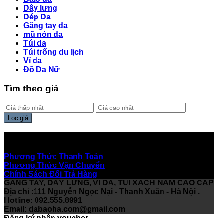
Dây lưng
Dép Da
Găng tay da
mũ nón da
Túi da
Túi trống du lịch
Ví da
Đồ Da Nữ
Tìm theo giá
Lọc giá
Hỗ Trợ Khách Hàng
Phương Thức Thanh Toán
Phương Thức Vận Chuyển
Chính Sách Đổi Trả Hàng
GĂNG TAY, DÂY LƯNG, VI DA, TÚI XÁCH NAM CAO CẤP
Địa chỉ :111 Nguyễn Ngọc Nại - Thanh Xuân - Hà Nội .
Hotline: 092.555.8991
Email:
dabaoha.com@gmail.com
Đăng ký nhận voucher