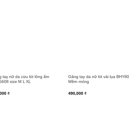
 tay nữ da cừu lót lông ấm
Găng tay da nữ lót vải lụa BHY8
608 size M L XL
Mềm mỏng
000 ₫
490,000 ₫