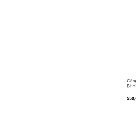
Găng
BHY5
550,