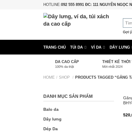
HOTLINE:
092 555 8991 ĐC: 111 NGUYỄN NGỌC N
Gợi ý
TRANG CHỦ
TÚI DA
VÍ DA
DÂY LƯNG
DA CAO CẤP
THIẾT KẾ THỜI
100% da thật
Mới nhất 2024
HOME
/
SHOP
/
PRODUCTS TAGGED “GĂNG T
DANH MỤC SẢN PHẨM
Găng
BHY
Balo da
520,
Dây lưng
Dép Da