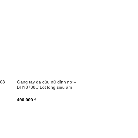
008
Găng tay da cừu nữ đính nơ –
BHY8738C Lót lông siêu ấm
490,000 ₫