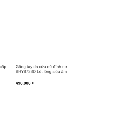
 cấp
Găng tay da cừu nữ đính nơ –
BHY8738D Lót lông siêu ấm
490,000 ₫