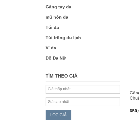
Găng tay da
mũ nón da
Túi da
Túi trống du lịch
Ví da
Đồ Da Nữ
TÌM THEO GIÁ
Găng
Chuẩ
650,
LỌC GIÁ