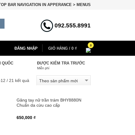
TOP BAR NAVIGATION IN
APPERANCE > MENUS
092.555.8991
0
ĐĂNG NHẬP
GIỎ HÀNG
/
0 ₫
N QUỐC
ĐƯỢC KIỂM TRA TRƯỚC
Miễn phí
–12 / 21 kết quả
Găng tay nữ trần trám BHY8880N
Chuẩn da cừu cao cấp
650,000 ₫