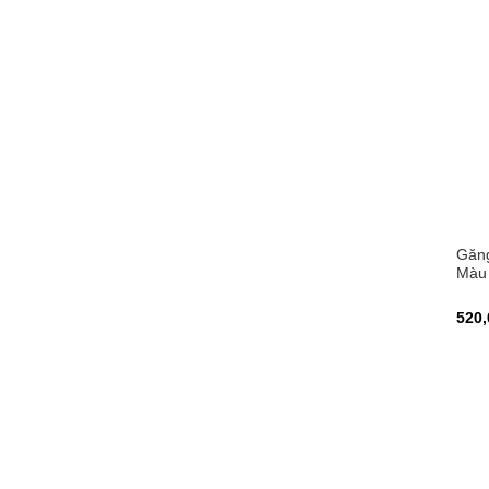
Găng
Màu 
520,