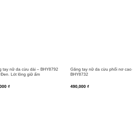
 tay nữ da cừu dài – BHY8792
Găng tay nữ da cừu phối nơ cao
Đen. Lót lông giữ ấm
BHY8732
000 ₫
490,000 ₫