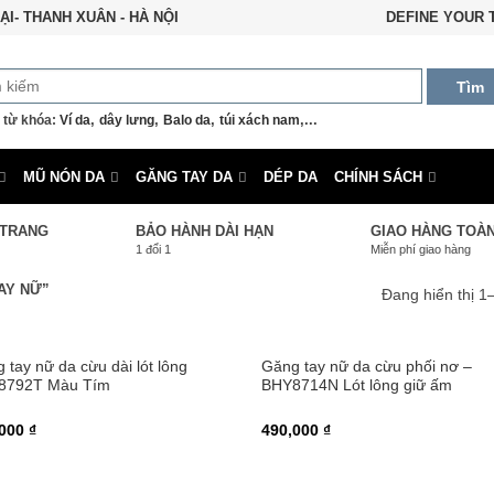
ẠI- THANH XUÂN - HÀ NỘI
DEFINE YOUR 
Tìm
,
,
,
,...
 từ khóa:
Ví da
dây lưng
Balo da
túi xách nam
MŨ NÓN DA
GĂNG TAY DA
DÉP DA
CHÍNH SÁCH
 TRANG
BẢO HÀNH DÀI HẠN
GIAO HÀNG TOÀ
1 đổi 1
Miễn phí giao hàng
AY NỮ”
Đang hiển thị 1
 tay nữ da cừu dài lót lông
Găng tay nữ da cừu phối nơ –
8792T Màu Tím
BHY8714N Lót lông giữ ấm
000 ₫
490,000 ₫