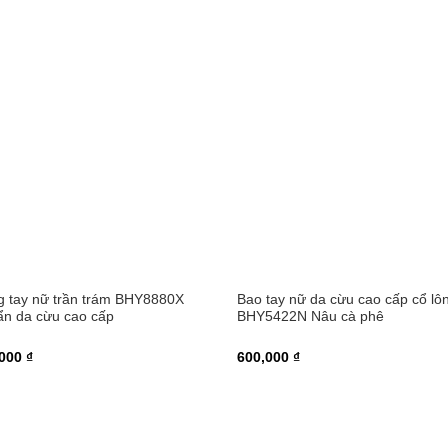
 tay nữ trần trám BHY8880X
Bao tay nữ da cừu cao cấp cổ lô
n da cừu cao cấp
BHY5422N Nâu cà phê
000 ₫
600,000 ₫