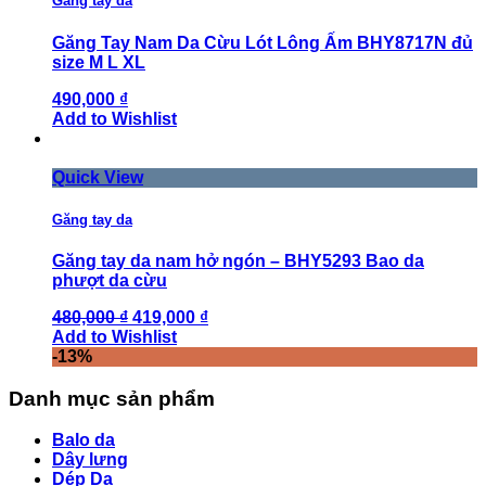
Găng tay da
Găng Tay Nam Da Cừu Lót Lông Ấm BHY8717N đủ
size M L XL
490,000 ₫
Add to Wishlist
Quick View
Găng tay da
Găng tay da nam hở ngón – BHY5293 Bao da
phượt da cừu
480,000 ₫
419,000 ₫
Add to Wishlist
-13%
Danh mục sản phẩm
Balo da
Dây lưng
Dép Da