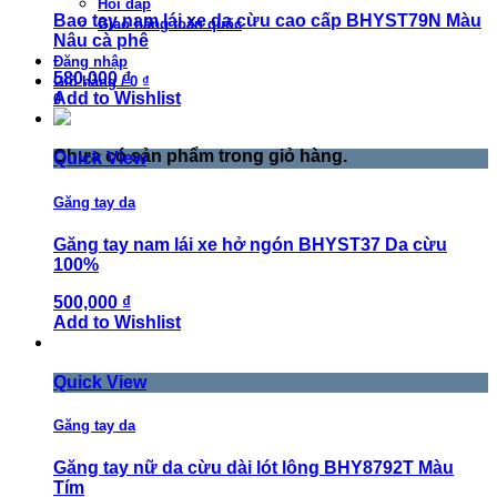
Hỏi đáp
Bao tay nam lái xe da cừu cao cấp BHYST79N Màu
Giao hàng toàn quốc
Nâu cà phê
Đăng nhập
580,000 ₫
Giỏ hàng
/
0 ₫
Add to Wishlist
0
Chưa có sản phẩm trong giỏ hàng.
Quick View
Găng tay da
Găng tay nam lái xe hở ngón BHYST37 Da cừu
100%
500,000 ₫
Add to Wishlist
Quick View
Găng tay da
Găng tay nữ da cừu dài lót lông BHY8792T Màu
Tím