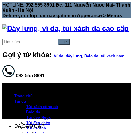
HOTLINE:
092 555 8991 Đc: 111 Nguyễn Ngọc Nại- Thanh
Xuân - Hà Nội
Define your top bar navigation in
Apperance > Menus
Tìm
Gợi ý từ khóa:
Ví da
,
dây lưng
,
Balo da
,
túi xách nam
,...
092.555.8991
Trang chủ
Túi da
Túi xách công sở
Balo da
Túi đeo Ngực
Túi đeo chéo
DA CAO CẤP
Túi da nhỏ