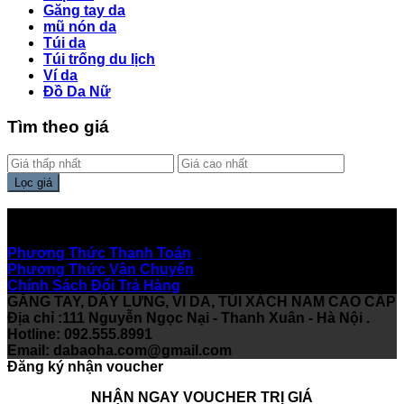
Găng tay da
mũ nón da
Túi da
Túi trống du lịch
Ví da
Đồ Da Nữ
Tìm theo giá
Lọc giá
Hỗ Trợ Khách Hàng
Phương Thức Thanh Toán
Phương Thức Vận Chuyển
Chính Sách Đổi Trả Hàng
GĂNG TAY, DÂY LƯNG, VI DA, TÚI XÁCH NAM CAO CẤP
Địa chỉ :111 Nguyễn Ngọc Nại - Thanh Xuân - Hà Nội .
Hotline: 092.555.8991
Email:
dabaoha.com@gmail.com
Đăng ký nhận voucher
NHẬN NGAY VOUCHER TRỊ GIÁ