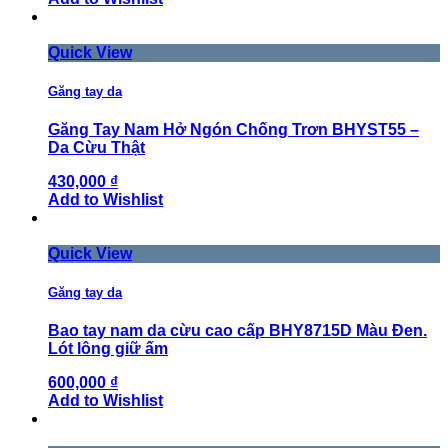
Quick View
Găng tay da
Găng Tay Nam Hở Ngón Chống Trơn BHYST55 –
Da Cừu Thật
430,000 ₫
Add to Wishlist
Quick View
Găng tay da
Bao tay nam da cừu cao cấp BHY8715D Màu Đen.
Lót lông giữ ấm
600,000 ₫
Add to Wishlist