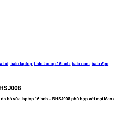
da bò
,
balo laptop
,
balo laptop 16inch
,
balo nam
,
balo đẹp
.
BHSJ008
 da bò vừa laptop 16inch – BHSJ008 phù hợp với mọi Man dù