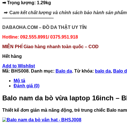
➡ Trọng lượng: 1.29kg
➡
C
am kết chất lượng và chính sách bảo hành sản phẩm
———————————-
DABAOHA.COM – ĐỒ DA THẬT UY TÍN
Hotline: 092.555.8991/ 0375.951.918
MIỄN PHÍ Giao hàng nhanh toàn quốc – COD
Hết hàng
Add to Wishlist
Mã:
BHS008
.
Danh mục:
Balo da
.
Từ khóa:
balo da
,
Balo 
Mô tả
Đánh giá (0)
Balo nam da bò vừa laptop 16inch – 
Thiết kế đơn giản mà năng động, trẻ trung chiếc Balo nam