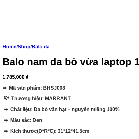
Home
/
Shop
/
Balo da
Balo nam da bò vừa laptop 
1,785,000 ₫
➡ Mã sản phẩm: BHSJ008
💡 Thương hiệu:
MARRANT
➡ Chất liệu: Da bò vân hạt – nguyên miếng 100%
➡ Màu sắc: Đen
➡ Kích thước(D*R*C): 31*12*41.5cm