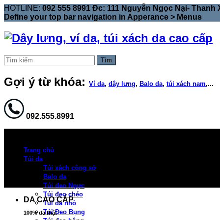
HOTLINE:
092 555 8991 Đc: 111 Nguyễn Ngọc Nại- Thanh 
Define your top bar navigation in
Apperance > Menus
Tìm
Gợi ý từ khóa:
Ví da
,
dây lưng
,
Balo da
,
túi xách nam
,...
092.555.8991
Trang chủ
Túi da
Túi xách công sở
Balo da
Túi đeo Ngực
Túi đeo chéo
DA CAO CẤP
Túi da nhỏ
Túi Đeo Bụng
100% da thật